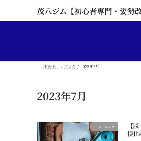
コ
ナ
茂八ジム【初心者専門・姿勢
ン
ビ
テ
ゲ
ン
ー
ツ
シ
へ
ョ
ス
ン
キ
に
ッ
移
HOME
ブログ
2023年7月
プ
動
2023年7月
【脱
トレーニング
慣化