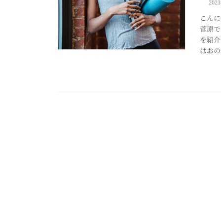
202
こんに
菅原で
を紹介
はおの