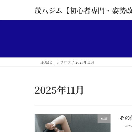
コ
ナ
茂八ジム【初心者専門・姿勢
ン
ビ
テ
ゲ
ン
ー
ツ
シ
へ
ョ
ス
ン
キ
に
ッ
移
HOME
ブログ
2025年11月
プ
動
2025年11月
その
体調
202