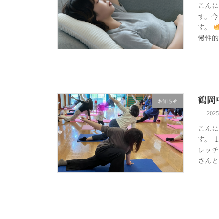
こんに
す。今
す。
慢性的
鶴岡
お知らせ
202
こんに
す。 
レッチ
さんと